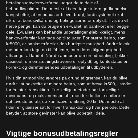
betalingsudbyderoverførsel udgør de to dele af
behandlingstiden. Det meste af tiden tager intern godkendelse
længst efter, at en bonus er blevet brugt, fordi systemet skal
sikre, at bonusvilkårene og-betingelserne er opfyldt. Hvis du vil
hæve penge, kan du bruge en e-wallet, et bankkort eller begge
dele. E-wallets kan behandle udbetalinger øjeblikkeligt, mens
bankoverførsler kan tage op til to uger. For større beløb, som
kr5000, er bankoverførsler den hurtigste mulighed. Andre lokale
metoder kan tage op til 24 timer, men deres tilgængelighed
afhænger af landet. Når du anmoder om en udbetaling, tjekker
casinoet, om omsætningskravene er opfyldt, og kontostatus er
korrekt, og derefter sendes udbetalingen til udbyderen.
Hvis din anmodning ændres på grund af grænser, kan du blive
nødt til at bekræfte et mindre beløb, som at hæve kr500, i stedet
for én stor transaktion. Forskellige metoder har forskellige
minimums- og maksimumsbeløb, men for de fleste spillere er
det laveste beløb, de kan hæve, omkring 20 kr. Det meste af
tiden er grænser sat for hver transaktion og hver periode. Dette
betyder, at store gevinster kan blive udbetalt i dele.
Vigtige bonusudbetalingsregler