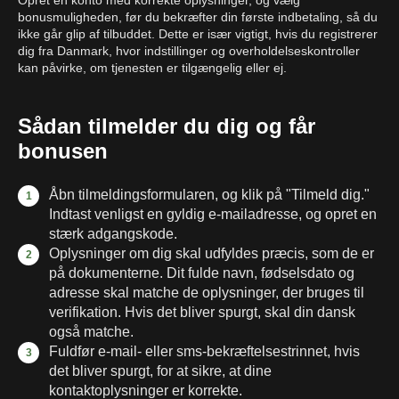
Opret en konto med korrekte oplysninger, og vælg
bonusmuligheden, før du bekræfter din første indbetaling, så du
ikke går glip af tilbuddet. Dette er især vigtigt, hvis du registrerer
dig fra Danmark, hvor indstillinger og overholdelseskontroller
kan påvirke, om tjenesten er tilgængelig eller ej.
Sådan tilmelder du dig og får
bonusen
Åbn tilmeldingsformularen, og klik på "Tilmeld dig."
Indtast venligst en gyldig e-mailadresse, og opret en
stærk adgangskode.
Oplysninger om dig skal udfyldes præcis, som de er
på dokumenterne. Dit fulde navn, fødselsdato og
adresse skal matche de oplysninger, der bruges til
verifikation. Hvis det bliver spurgt, skal din dansk
også matche.
Fuldfør e-mail- eller sms-bekræftelsestrinnet, hvis
det bliver spurgt, for at sikre, at dine
kontaktoplysninger er korrekte.