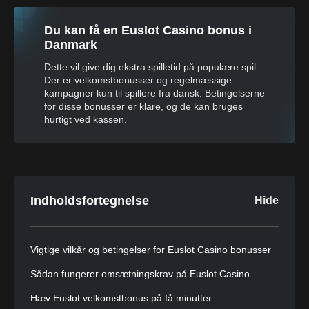
Du kan få en Euslot Casino bonus i
Danmark
Dette vil give dig ekstra spilletid på populære spil.
Der er velkomstbonusser og regelmæssige
kampagner kun til spillere fra dansk. Betingelserne
for disse bonusser er klare, og de kan bruges
hurtigt ved kassen.
Indholdsfortegnelse
Hide
Vigtige vilkår og betingelser for Euslot Casino bonusser
Sådan fungerer omsætningskrav på Euslot Casino
Hæv Euslot velkomstbonus på få minutter