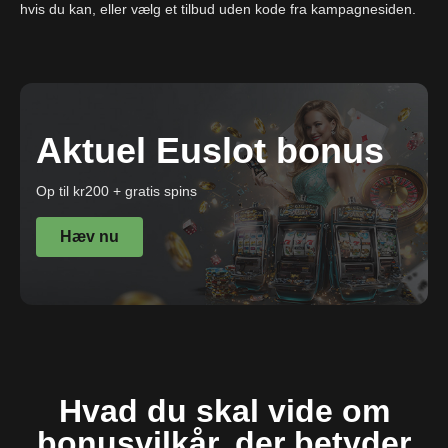
hvis du kan, eller vælg et tilbud uden kode fra kampagnesiden.
Aktuel Euslot bonus
Op til kr200 + gratis spins
Hæv nu
Hvad du skal vide om
bonusvilkår, der betyder