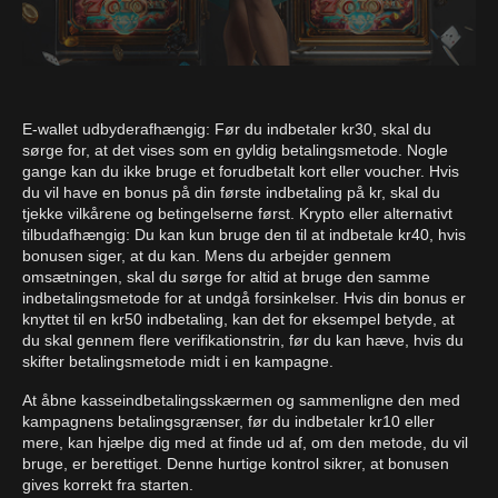
E-wallet udbyderafhængig: Før du indbetaler kr30, skal du
sørge for, at det vises som en gyldig betalingsmetode. Nogle
gange kan du ikke bruge et forudbetalt kort eller voucher. Hvis
du vil have en bonus på din første indbetaling på kr, skal du
tjekke vilkårene og betingelserne først. Krypto eller alternativt
tilbudafhængig: Du kan kun bruge den til at indbetale kr40, hvis
bonusen siger, at du kan. Mens du arbejder gennem
omsætningen, skal du sørge for altid at bruge den samme
indbetalingsmetode for at undgå forsinkelser. Hvis din bonus er
knyttet til en kr50 indbetaling, kan det for eksempel betyde, at
du skal gennem flere verifikationstrin, før du kan hæve, hvis du
skifter betalingsmetode midt i en kampagne.
At åbne kasseindbetalingsskærmen og sammenligne den med
kampagnens betalingsgrænser, før du indbetaler kr10 eller
mere, kan hjælpe dig med at finde ud af, om den metode, du vil
bruge, er berettiget. Denne hurtige kontrol sikrer, at bonusen
gives korrekt fra starten.