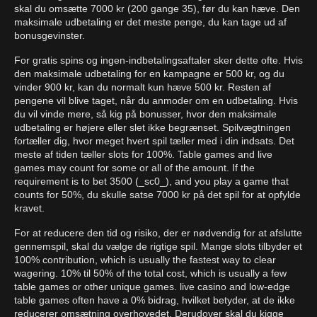
skal du omsætte 7000 kr (200 gange 35), før du kan hæve. Den
maksimale udbetaling er det meste penge, du kan tage ud af
bonusgevinster.
For gratis spins og ingen-indbetalingsaftaler sker dette ofte. Hvis
den maksimale udbetaling for en kampagne er 500 kr, og du
vinder 900 kr, kan du normalt kun hæve 500 kr. Resten af
pengene vil blive taget, når du anmoder om en udbetaling. Hvis
du vil vinde mere, så kig på bonusser, hvor den maksimale
udbetaling er højere eller slet ikke begrænset. Spilvægtningen
fortæller dig, hvor meget hvert spil tæller med i din indsats. Det
meste af tiden tæller slots for 100%. Table games and live
games may count for some or all of the amount. If the
requirement is to bet 3500 (_sc0_), and you play a game that
counts for 50%, du skulle satse 7000 kr på det spil for at opfylde
kravet.
For at reducere den tid og risiko, der er nødvendig for at afslutte
gennemspil, skal du vælge de rigtige spil. Mange slots tilbyder et
100% contribution, which is usually the fastest way to clear
wagering. 10% til 50% of the total cost, which is usually a few
table games or other unique games. live casino and low-edge
table games often have a 0% bidrag, hvilket betyder, at de ikke
reducerer omsætning overhovedet. Derudover skal du kigge