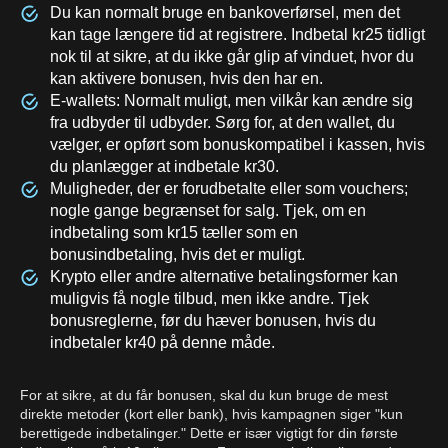
Du kan normalt bruge en bankoverførsel, men det
kan tage længere tid at registrere. Indbetal kr25 tidligt
nok til at sikre, at du ikke går glip af vinduet, hvor du
kan aktivere bonusen, hvis den har en.
E-wallets: Normalt muligt, men vilkår kan ændre sig
fra udbyder til udbyder. Sørg for, at den wallet, du
vælger, er opført som bonuskompatibel i kassen, hvis
du planlægger at indbetale kr30.
Muligheder, der er forudbetalte eller som vouchers;
nogle gange begrænset for salg. Tjek, om en
indbetaling som kr15 tæller som en
bonusindbetaling, hvis det er muligt.
Krypto eller andre alternative betalingsformer kan
muligvis få nogle tilbud, men ikke andre. Tjek
bonusreglerne, før du hæver bonusen, hvis du
indbetaler kr40 på denne måde.
For at sikre, at du får bonusen, skal du kun bruge de mest
direkte metoder (kort eller bank), hvis kampagnen siger "kun
berettigede indbetalinger." Dette er især vigtigt for din første