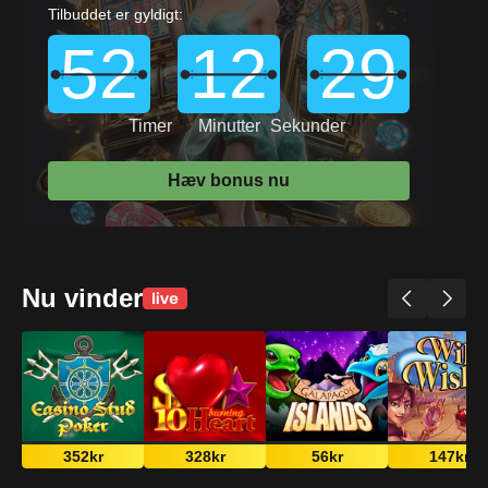
Tilbuddet er gyldigt:
52
12
28
Timer
Minutter
Sekunder
Hæv bonus nu
Nu vinder
352kr
328kr
56kr
147kr