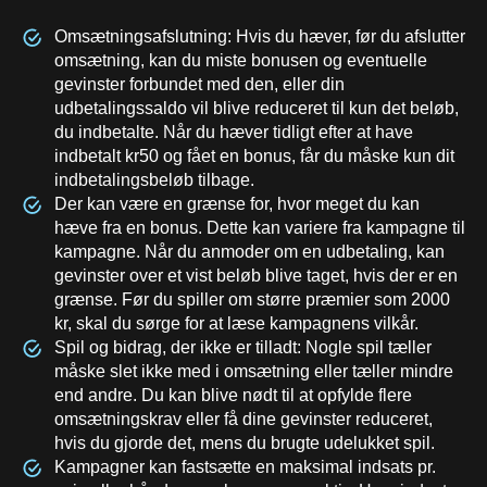
Omsætningsafslutning: Hvis du hæver, før du afslutter
omsætning, kan du miste bonusen og eventuelle
gevinster forbundet med den, eller din
udbetalingssaldo vil blive reduceret til kun det beløb,
du indbetalte. Når du hæver tidligt efter at have
indbetalt kr50 og fået en bonus, får du måske kun dit
indbetalingsbeløb tilbage.
Der kan være en grænse for, hvor meget du kan
hæve fra en bonus. Dette kan variere fra kampagne til
kampagne. Når du anmoder om en udbetaling, kan
gevinster over et vist beløb blive taget, hvis der er en
grænse. Før du spiller om større præmier som 2000
kr, skal du sørge for at læse kampagnens vilkår.
Spil og bidrag, der ikke er tilladt: Nogle spil tæller
måske slet ikke med i omsætning eller tæller mindre
end andre. Du kan blive nødt til at opfylde flere
omsætningskrav eller få dine gevinster reduceret,
hvis du gjorde det, mens du brugte udelukket spil.
Kampagner kan fastsætte en maksimal indsats pr.