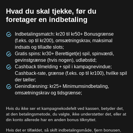
Hvad du skal tjekke, før du
foretager en indbetaling
Indbetalingsmatch: kr20 til kr50+ Bonusgrænse
(f.eks. op til kr200), omsætningskrav, maksimal
indsats og tilladte slots;
Gratis spins: kr30+ Berettiget(e) spil, spinværdi,
gevinstgrænse (hvis nogen), udløbstid;
Cashback tilmelding + spil i kampagnevindue;
Cashback-rate, grænse (f.eks. op til kr100), hvilke spil
der tæller;
Genindlæsning: kr25+ Minimumsindbetaling,
omsætningskrav og tidsgrænse;
Hvis du ikke ser et kampagnekodefelt ved kassen, betyder det,
at den betalingsmetode, du valgte, ikke understøtter det, eller at
din konto allerede har en anden bonus tilknyttet.
Hvis det er tilfældet, så skift indbetalingsmåde, fjern bonusen,