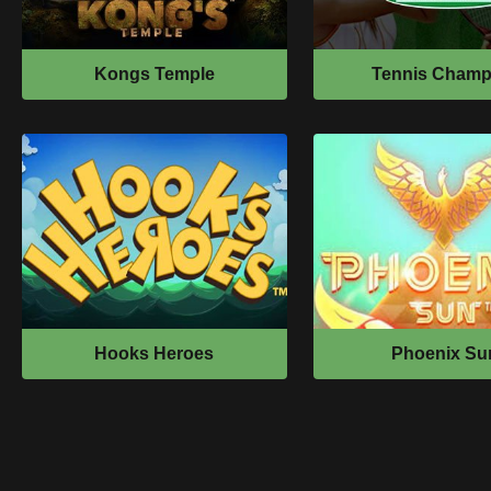
Kongs Temple
Tennis Champ
Hooks Heroes
Phoenix Su