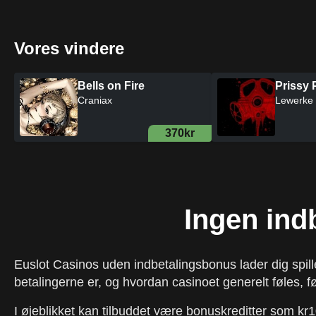
Vores vindere
Blazing 777
Bells o
Steel Foil
Craniax
74kr
Ingen ind
Euslot Casinos uden indbetalingsbonus lader dig spille
betalingerne er, og hvordan casinoet generelt føles, fø
I øjeblikket kan tilbuddet være bonuskreditter som kr10 