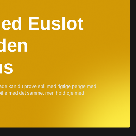
med Euslot
den
us
måde kan du prøve spil med rigtige penge med
t spille med det samme, men hold øje med