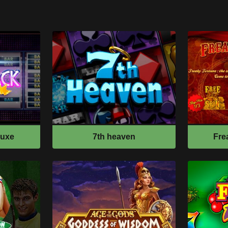
 første sessioner mere fornøjelige ved at give dig ekstra værdi o
almindelige måder, hvorpå Euslot Casino tilbyder kampagner
luxe
7th heaven
Fre