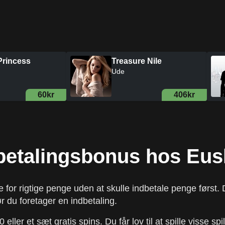
n Fire
Prissy Princess
Lewerke
370kr
60kr
betalingsbonus hos Eus
 for rigtige penge uden at skulle indbetale penge først. D
r du foretager en indbetaling.
eller et sæt gratis spins. Du får lov til at spille visse s