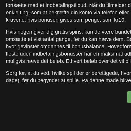
fortsætte med et indbetalingstilbud. Når du tilmelder 
enkle ting, som at bekræfte din konto via telefon eller
kravene, hvis bonusen gives som penge, som kr10.
Hvis nogen giver dig gratis spins, kan de være bundet 
omsætte et vist antal gange, før du kan hæve dem. Bonus
hvor gevinster omdannes til bonusbalance. Hovedformåle
fleste uden indbetalingsbonusser har en maksimal ud
muligvis hæve det beløb. Ethvert beløb over det vil b
Sørg for, at du ved, hvilke spil der er berettigede, h
dage), før du begynder at spille. På denne måde blive