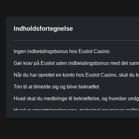
Indholdsfortegnelse
Ingen indbetalingsbonus hos Euslot Casino
Gør krav på Euslot uden indbetalingsbonus med det sa
Når du har oprettet en konto hos Euslot Casino, skal du 
Trin til at tilmelde sig og blive bekræftet
Hvad skal du medbringe til bekræftelse, og hvordan undgå
Hvad er omsætningskravene, maksimal gevinst og spilbi
Maksimal gevinst
Spilbidrag