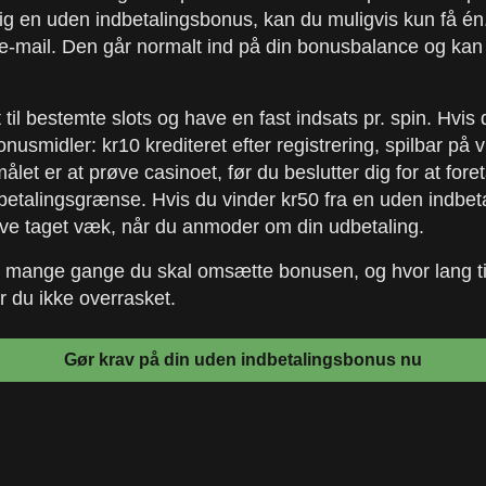
dig en uden indbetalingsbonus, kan du muligvis kun få én.
 e-mail. Den går normalt ind på din bonusbalance og kan br
til bestemte slots og have en fast indsats pr. spin. Hvis
midler: kr10 krediteret efter registrering, spilbar på vis
t er at prøve casinoet, før du beslutter dig for at foret
betalingsgrænse. Hvis du vinder kr50 fra en uden indbe
live taget væk, når du anmoder om din udbetaling.
vor mange gange du skal omsætte bonusen, og hvor lang ti
r du ikke overrasket.
Gør krav på din uden indbetalingsbonus nu