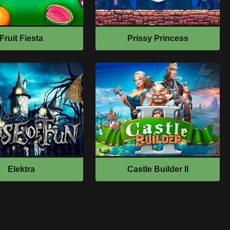
Fruit Fiesta
Prissy Princess
Elektra
Castle Builder II